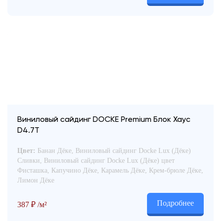
Виниловый сайдинг DOCKE Premium Блок Хаус
D4.7T
Цвет:
Банан Дёке, Виниловый сайдинг Docke Lux (Дёке)
Сливки, Виниловый сайдинг Docke Lux (Дёке) цвет
Фисташка, Капучино Дёке, Карамель Дёке, Крем-брюле Дёке,
Лимон Дёке
Подробнее
387
₽
/м²