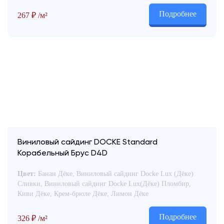
Подробнее
267
₽
/м²
Виниловый сайдинг DOCKE Standard
Корабельный Брус D4D
Цвет:
Банан Дёке, Виниловый сайдинг Docke Lux (Дёке)
Сливки, Виниловый сайдинг Docke Lux(Дёке) Пломбир,
Киви Дёке, Крем-брюле Дёке, Лимон Дёке
Подробнее
326
₽
/м²