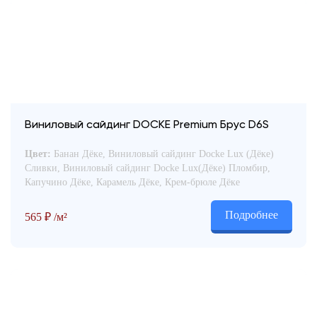
Виниловый сайдинг DOCKE Premium Брус D6S
Цвет:
Банан Дёке, Виниловый сайдинг Docke Lux (Дёке)
Сливки, Виниловый сайдинг Docke Lux(Дёке) Пломбир,
Капучино Дёке, Карамель Дёке, Крем-брюле Дёке
Подробнее
565
₽
/м²