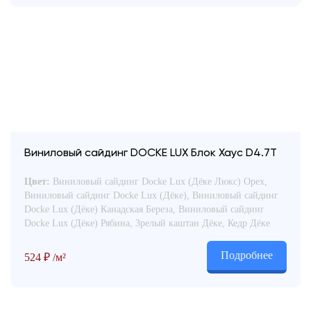
Виниловый сайдинг DOCKE LUX Блок Хаус D4.7T
Цвет:
Виниловый сайдинг Docke Lux (Дёке Люкс) Орех,
Виниловый сайдинг Docke Lux (Дёке), Виниловый сайдинг
Docke Lux (Дёке) Канадская Береза, Виниловый сайдинг
Docke Lux (Дёке) Рябина, Зрелый каштан Дёке, Кедр Дёке
Подробнее
524
₽
/м²