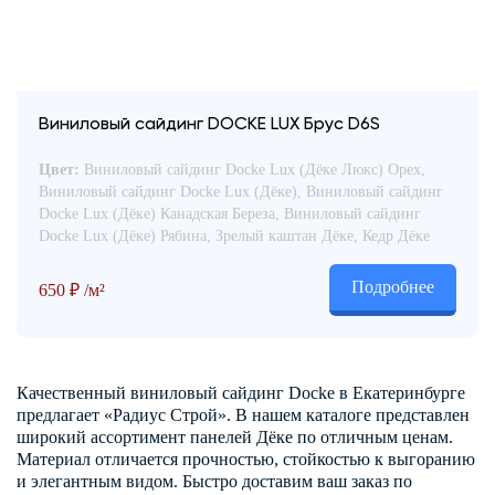
Виниловый сайдинг DOCKE LUX Брус D6S
Цвет:
Виниловый сайдинг Docke Lux (Дёке Люкс) Орех,
Виниловый сайдинг Docke Lux (Дёке), Виниловый сайдинг
Docke Lux (Дёке) Канадская Береза, Виниловый сайдинг
Docke Lux (Дёке) Рябина, Зрелый каштан Дёке, Кедр Дёке
Подробнее
650
₽
/м²
Качественный виниловый сайдинг Docke в Екатеринбурге
предлагает «Радиус Строй». В нашем каталоге представлен
широкий ассортимент панелей Дёке по отличным ценам.
Материал отличается прочностью, стойкостью к выгоранию
и элегантным видом. Быстро доставим ваш заказ по