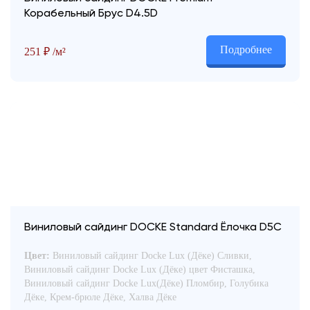
Корабельный Брус D4.5D
Контакты
Подробнее
251
₽
/м²
+7 (343) 247 2200
Заказать обратный звонок
Виниловый сайдинг DOCKE Standard Ёлочка D5С
Цвет:
Виниловый сайдинг Docke Lux (Дёке) Сливки,
Виниловый сайдинг Docke Lux (Дёке) цвет Фисташка,
Виниловый сайдинг Docke Lux(Дёке) Пломбир, Голубика
Дёке, Крем-брюле Дёке, Халва Дёке