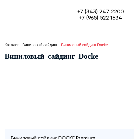
+7 (343) 247 2200
+7 (965) 522 1634
МЕТАЛЛОЧЕРЕПИЦА
ПРОФЛИСТ
Каталог
—
Виниловый сайдинг
—
Виниловый сайдинг Docke
Виниловый сайдинг Docke
ФАСАДЫ
ГИБКАЯ ЧЕРЕПИЦА
ОГРАЖДЕНИЯ ИЗ 3D ПАНЕЛЕЙ
СЭНДВИЧ-ПАНЕЛИ
ЕЩЁ
О компании
Доставка и оплата
Виниловый сайдинг DOCKE Premium