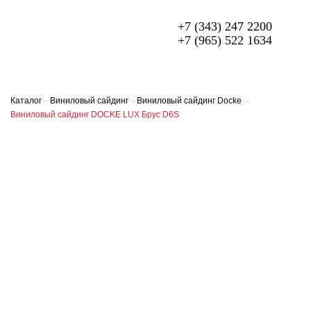
+7 (343) 247 2200
+7 (965) 522 1634
МЕТАЛЛОЧЕРЕПИЦА
ПРОФЛИСТ
Каталог
—
Виниловый сайдинг
—
Виниловый сайдинг Docke
—
Виниловый сайдинг DOCKE LUX Брус D6S
ФАСАДЫ
ГИБКАЯ ЧЕРЕПИЦА
ОГРАЖДЕНИЯ ИЗ 3D ПАНЕЛЕЙ
СЭНДВИЧ-ПАНЕЛИ
ЕЩЁ
О компании
Доставка и оплата