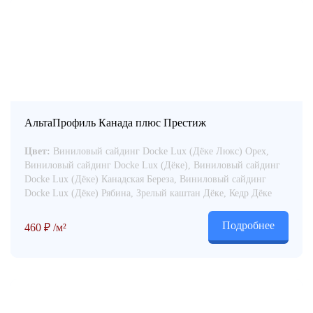
АльтаПрофиль Канада плюс Престиж
Цвет:
Виниловый сайдинг Docke Lux (Дёке Люкс) Орех,
Виниловый сайдинг Docke Lux (Дёке), Виниловый сайдинг
Docke Lux (Дёке) Канадская Береза, Виниловый сайдинг
Docke Lux (Дёке) Рябина, Зрелый каштан Дёке, Кедр Дёке
Подробнее
460
₽
/м²