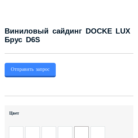
Контакты
Виниловый сайдинг DOCKE LUX
+7 (343) 247 2200
Брус D6S
Заказать обратный звонок
Отправить запрос
Цвет