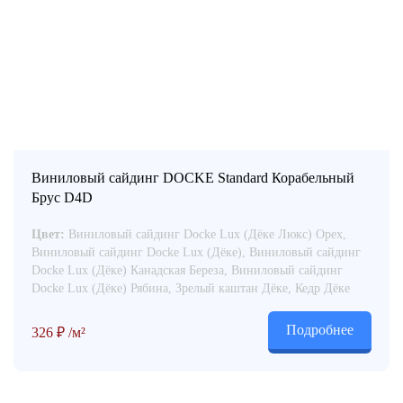
Виниловый сайдинг DOCKE Standard Корабельный
Брус D4D
Цвет:
Виниловый сайдинг Docke Lux (Дёке Люкс) Орех,
Виниловый сайдинг Docke Lux (Дёке), Виниловый сайдинг
Docke Lux (Дёке) Канадская Береза, Виниловый сайдинг
Docke Lux (Дёке) Рябина, Зрелый каштан Дёке, Кедр Дёке
Подробнее
326
₽
/м²