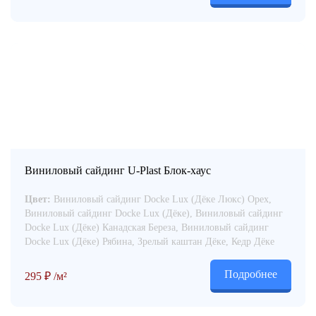
Виниловый сайдинг U-Plast Блок-хаус
Цвет:
Виниловый сайдинг Docke Lux (Дёке Люкс) Орех,
Виниловый сайдинг Docke Lux (Дёке), Виниловый сайдинг
Docke Lux (Дёке) Канадская Береза, Виниловый сайдинг
Docke Lux (Дёке) Рябина, Зрелый каштан Дёке, Кедр Дёке
Подробнее
295
₽
/м²