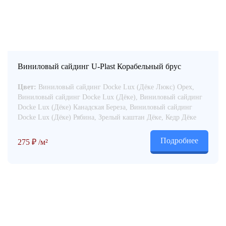
Виниловый сайдинг U-Plast Корабельный брус
Цвет:
Виниловый сайдинг Docke Lux (Дёке Люкс) Орех,
Виниловый сайдинг Docke Lux (Дёке), Виниловый сайдинг
Docke Lux (Дёке) Канадская Береза, Виниловый сайдинг
Docke Lux (Дёке) Рябина, Зрелый каштан Дёке, Кедр Дёке
Подробнее
275
₽
/м²