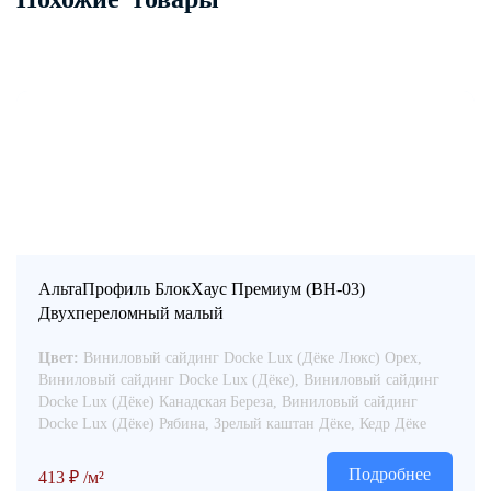
АльтаПрофиль БлокХаус Премиум (ВН-03)
Двухпереломный малый
Цвет:
Виниловый сайдинг Docke Lux (Дёке Люкс) Орех,
Виниловый сайдинг Docke Lux (Дёке), Виниловый сайдинг
Docke Lux (Дёке) Канадская Береза, Виниловый сайдинг
Docke Lux (Дёке) Рябина, Зрелый каштан Дёке, Кедр Дёке
Подробнее
413
₽
/м²