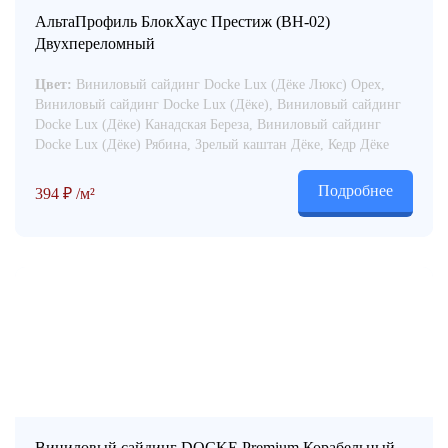
АльтаПрофиль БлокХаус Престиж (ВН-02)
Двухпереломный
Цвет:
Виниловый сайдинг Docke Lux (Дёке Люкс) Орех,
Виниловый сайдинг Docke Lux (Дёке), Виниловый сайдинг
Docke Lux (Дёке) Канадская Береза, Виниловый сайдинг
Docke Lux (Дёке) Рябина, Зрелый каштан Дёке, Кедр Дёке
Подробнее
394
₽
/м²
Виниловый сайдинг DOCKE Premium Корабельный