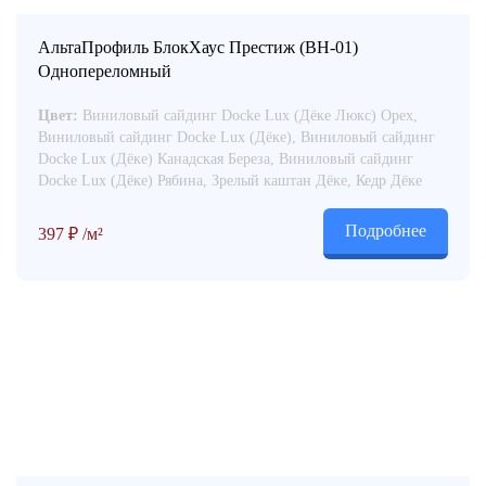
АльтаПрофиль БлокХаус Престиж (ВН-01)
Однопереломный
Цвет:
Виниловый сайдинг Docke Lux (Дёке Люкс) Орех,
Виниловый сайдинг Docke Lux (Дёке), Виниловый сайдинг
Docke Lux (Дёке) Канадская Береза, Виниловый сайдинг
Docke Lux (Дёке) Рябина, Зрелый каштан Дёке, Кедр Дёке
Подробнее
397
₽
/м²