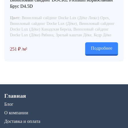
Брус D4.5D
Цвет:
Виниловый сайдинг Docke Lux (Дёке Люкс) Орех,
Виниловый сайдинг Docke Lux (Дёке), Виниловый сайдинг
Docke Lux (Дёке) Канадская Береза, Виниловый сайдинг
Docke Lux (Дёке) Рябина, Зрелый каштан Дёке, Кедр Дёке
Подробнее
251
₽
/м²
Главная
Блог
О компании
Доставка и оплата