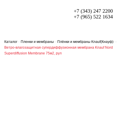
+7 (343) 247 2200
+7 (965) 522 1634
МЕТАЛЛОЧЕРЕПИЦА
ПРОФЛИСТ
Каталог
—
Пленки и мембраны
—
Плёнки и мембраны Knauf(Кнауф)
—
Ветро-влагозащитная супердиффузионная мембрана Knauf Nord
ФАСАДЫ
Superdiffusion Membrane 75м2, рул
ГИБКАЯ ЧЕРЕПИЦА
ОГРАЖДЕНИЯ ИЗ 3D ПАНЕЛЕЙ
СЭНДВИЧ-ПАНЕЛИ
ЕЩЁ
О компании
Доставка и оплата