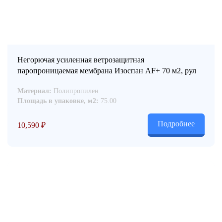
Негорючая усиленная ветрозащитная
паропроницаемая мембрана Изоспан АF+ 70 м2, рул
Материал:
Полипропилен
Площадь в упаковке, м2:
75.00
Подробнее
10,590
₽