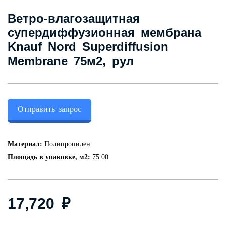
Контакты
Ветро-влагозащитная
супердиффузионная мембрана
Knauf Nord Superdiffusion
+7 (343) 247 2200
Membrane 75м2, рул
Заказать обратный звонок
Отправить запрос
Материал:
Полипропилен
Площадь в упаковке, м2:
75.00
17,720
₽