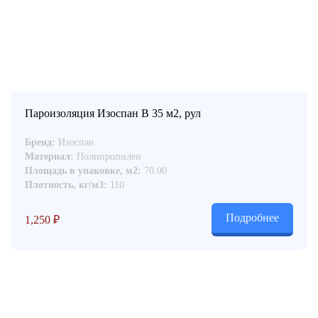
Пароизоляция Изоспан B 35 м2, рул
Бренд:
Изоспан
Материал:
Полипропилен
Площадь в упаковке, м2:
70.00
Плотность, кг/м3:
110
Подробнее
1,250
₽