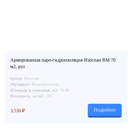
Армированная паро-гидроизоляция Изоспан RМ 70
м2, рул
Бренд:
Изоспан
Материал:
Полипропилен
Площадь в упаковке, м2:
70.00
Плотность, кг/м3:
110
Подробнее
3,530
₽