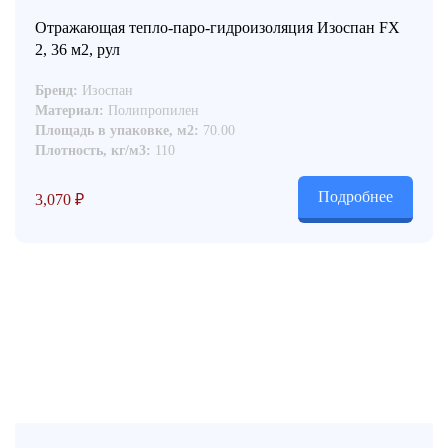
Отражающая тепло-паро-гидроизоляция Изоспан FX
2, 36 м2, рул
Бренд:
Изоспан
Материал:
Полипропилен
Площадь в упаковке, м2:
70.00
Плотность, кг/м3:
110
Подробнее
3,070
₽