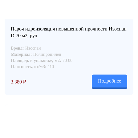
Паро-гидроизоляция повышенной прочности Изоспан
D 70 м2, рул
Бренд:
Изоспан
Материал:
Полипропилен
Площадь в упаковке, м2:
70.00
Плотность, кг/м3:
110
Подробнее
3,380
₽