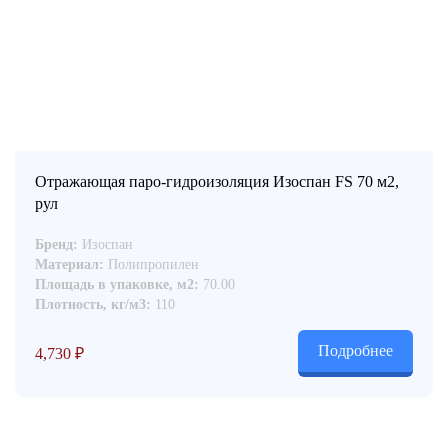
Отражающая паро-гидроизоляция Изоспан FS 70 м2,
рул
Бренд:
Изоспан
Материал:
Полипропилен
Площадь в упаковке, м2:
70.00
Плотность, кг/м3:
110
Подробнее
4,730
₽