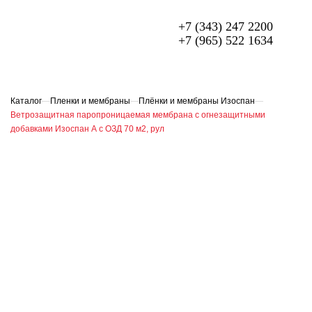
+7 (343) 247 2200
+7 (965) 522 1634
МЕТАЛЛОЧЕРЕПИЦА
ПРОФЛИСТ
Каталог
—
Пленки и мембраны
—
Плёнки и мембраны Изоспан
—
Ветрозащитная паропроницаемая мембрана с огнезащитными
ФАСАДЫ
добавками Изоспан А с ОЗД 70 м2, рул
ГИБКАЯ ЧЕРЕПИЦА
ОГРАЖДЕНИЯ ИЗ 3D ПАНЕЛЕЙ
СЭНДВИЧ-ПАНЕЛИ
ЕЩЁ
О компании
Доставка и оплата