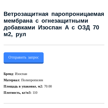
Контакты
Ветрозащитная паропроницаемая
мембрана с огнезащитными
+7 (343) 247 2200
добавками Изоспан А с ОЗД 70
м2, рул
Заказать обратный звонок
Отправить запрос
Бренд:
Изоспан
Материал:
Полипропилен
Площадь в упаковке, м2:
70.00
Плотность, кг/м3:
110