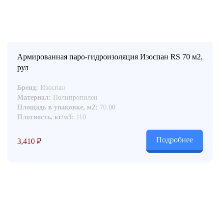
Армированная паро-гидроизоляция Изоспан RS 70 м2,
рул
Бренд:
Изоспан
Материал:
Полипропилен
Площадь в упаковке, м2:
70.00
Плотность, кг/м3:
110
Подробнее
3,410
₽