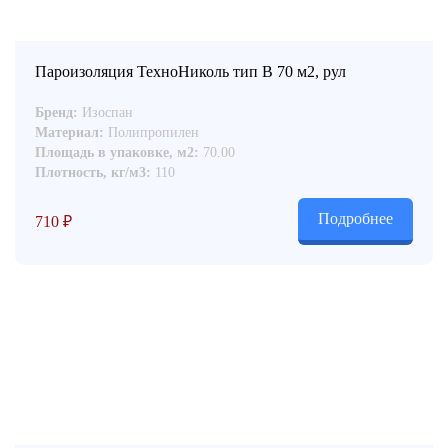
Пароизоляция ТехноНиколь тип В 70 м2, рул
Бренд:
Изоспан
Материал:
Полипропилен
Площадь в упаковке, м2:
70.00
Плотность, кг/м3:
110
Подробнее
710
₽