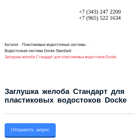
+7 (343) 247 2200
+7 (965) 522 1634
МЕТАЛЛОЧЕРЕПИЦА
ПРОФЛИСТ
Каталог
—
Пластиковые водосточные системы
—
Водосточная система Docke Standard
—
ФАСАДЫ
Заглушка желоба Стандарт для пластиковых водостоков Docke
ГИБКАЯ ЧЕРЕПИЦА
ОГРАЖДЕНИЯ ИЗ 3D ПАНЕЛЕЙ
Заглушка желоба Стандарт для
СЭНДВИЧ-ПАНЕЛИ
пластиковых водостоков Docke
ЕЩЁ
О компании
Отправить запрос
Доставка и оплата