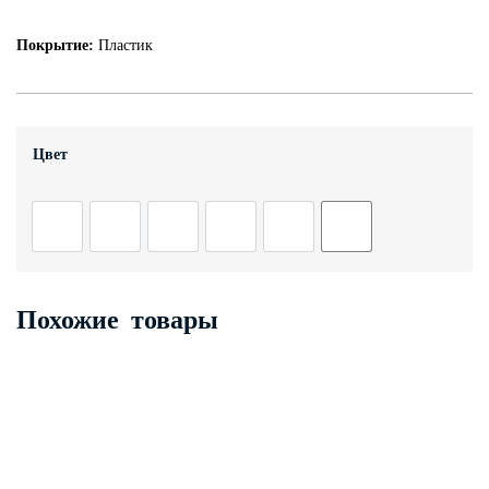
Контакты
Покрытие:
Пластик
+7 (343) 247 2200
Заказать обратный звонок
Цвет
Похожие товары