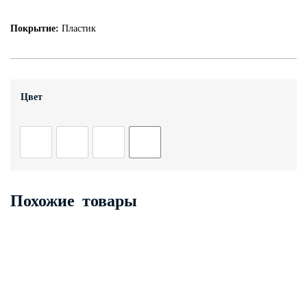
Контакты
Покрытие:
Пластик
+7 (343) 247 2200
Заказать обратный звонок
Цвет
Похожие товары