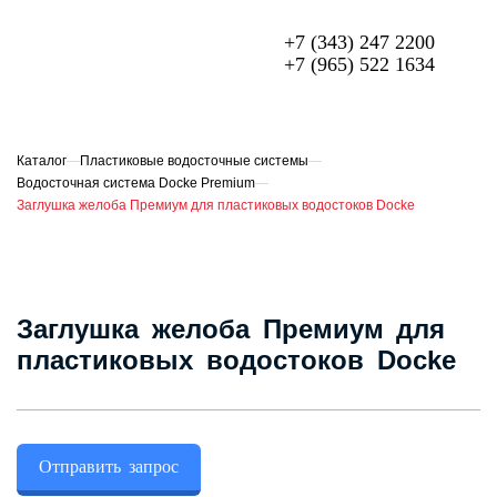
+7 (343) 247 2200
+7 (965) 522 1634
МЕТАЛЛОЧЕРЕПИЦА
ПРОФЛИСТ
Каталог
—
Пластиковые водосточные системы
—
Водосточная система Docke Premium
—
ФАСАДЫ
Заглушка желоба Премиум для пластиковых водостоков Docke
ГИБКАЯ ЧЕРЕПИЦА
ОГРАЖДЕНИЯ ИЗ 3D ПАНЕЛЕЙ
Заглушка желоба Премиум для
СЭНДВИЧ-ПАНЕЛИ
пластиковых водостоков Docke
ЕЩЁ
О компании
Отправить запрос
Доставка и оплата