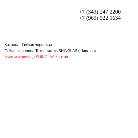
+7 (343) 247 2200
+7 (965) 522 1634
МЕТАЛЛОЧЕРЕПИЦА
ПРОФЛИСТ
Каталог
—
Гибкая черепица
—
Гибкая черепица Технониколь SHINGLAS (Шинглас)
—
ФАСАДЫ
Мягкая черепица SHINGLAS Кантри
ГИБКАЯ ЧЕРЕПИЦА
ОГРАЖДЕНИЯ ИЗ 3D ПАНЕЛЕЙ
СЭНДВИЧ-ПАНЕЛИ
ЕЩЁ
О компании
Доставка и оплата