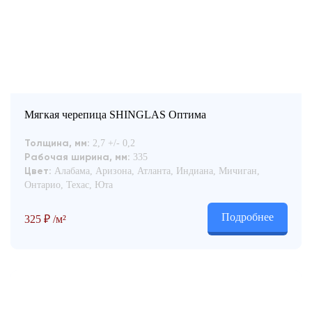
Мягкая черепица SHINGLAS Оптима
2,7 +/- 0,2
Толщина, мм:
335
Рабочая ширина, мм:
Алабама, Аризона, Атланта, Индиана, Мичиган,
Цвет:
Онтарио, Техас, Юта
Подробнее
325
₽
/м²