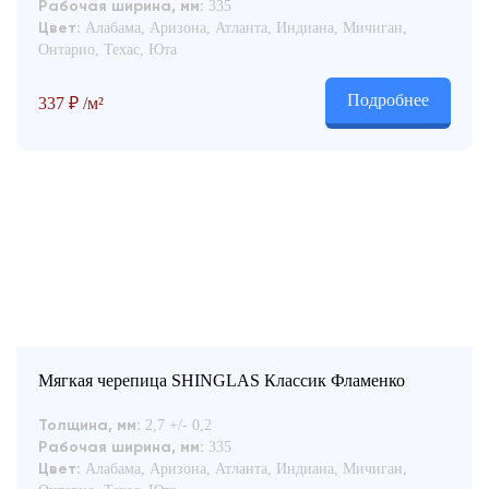
335
Рабочая ширина, мм:
Алабама, Аризона, Атланта, Индиана, Мичиган,
Цвет:
Онтарио, Техас, Юта
Подробнее
337
₽
/м²
Мягкая черепица SHINGLAS Классик Фламенко
2,7 +/- 0,2
Толщина, мм:
335
Рабочая ширина, мм:
Алабама, Аризона, Атланта, Индиана, Мичиган,
Цвет: