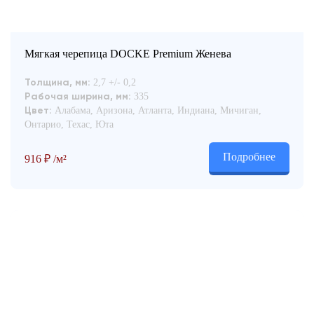
Мягкая черепица DOCKE Premium Женева
2,7 +/- 0,2
Толщина, мм:
335
Рабочая ширина, мм:
Алабама, Аризона, Атланта, Индиана, Мичиган,
Цвет:
Онтарио, Техас, Юта
Подробнее
916
₽
/м²