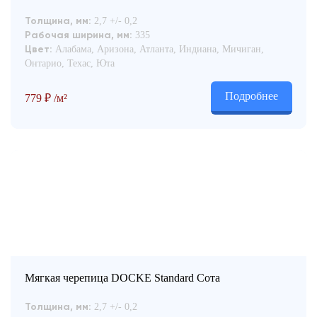
2,7 +/- 0,2
Толщина, мм:
335
Рабочая ширина, мм:
Алабама, Аризона, Атланта, Индиана, Мичиган,
Цвет:
Онтарио, Техас, Юта
Подробнее
779
₽
/м²
Мягкая черепица DOCKE Standard Сота
2,7 +/- 0,2
Толщина, мм: