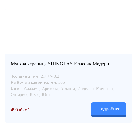
Мягкая черепица SHINGLAS Классик Модерн
2,7 +/- 0,2
Толщина, мм:
335
Рабочая ширина, мм:
Алабама, Аризона, Атланта, Индиана, Мичиган,
Цвет:
Онтарио, Техас, Юта
Подробнее
495
₽
/м²