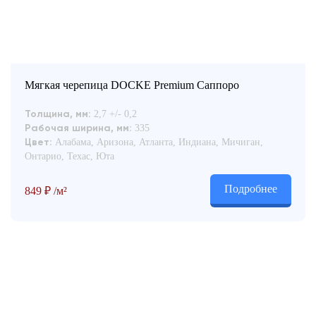
Мягкая черепица DOCKE Premium Саппоро
2,7 +/- 0,2
Толщина, мм:
335
Рабочая ширина, мм:
Алабама, Аризона, Атланта, Индиана, Мичиган,
Цвет:
Онтарио, Техас, Юта
Подробнее
849
₽
/м²