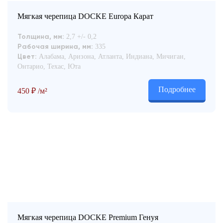
Мягкая черепица DOCKE Europa Карат
2,7 +/- 0,2
Толщина, мм:
335
Рабочая ширина, мм:
Алабама, Аризона, Атланта, Индиана, Мичиган,
Цвет:
Онтарио, Техас, Юта
Подробнее
450
₽
/м²
Мягкая черепица DOCKE Premium Генуя