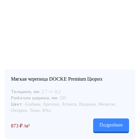
Мягкая черепица DOCKE Premium Цюрих
2,7 +/- 0,2
Толщина, мм:
335
Рабочая ширина, мм:
Алабама, Аризона, Атланта, Индиана, Мичиган,
Цвет:
Онтарио, Техас, Юта
Подробнее
873
₽
/м²