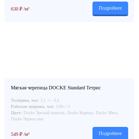
Подробнее
630
₽
/м²
Мягкая черепица DOCKE Standard Тетрис
Толщина, мм:
3,1 +/- 0,2
Рабочая ширина, мм:
318+/-3
Цвет:
Docke Зрелый каштан, Docke Корица, Docke Мята,
Docke Чернослив
Подробнее
549
₽
/м²