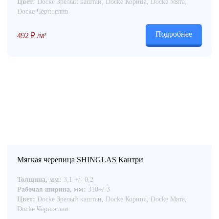
Цвет:
Docke Зрелый каштан, Docke Корица, Docke Мята,
Docke Чернослив
Подробнее
492
₽
/м²
Мягкая черепица SHINGLAS Кантри
Толщина, мм:
3,1 +/- 0,2
Рабочая ширина, мм:
318+/-3
Цвет:
Docke Зрелый каштан, Docke Корица, Docke Мята,
Docke Чернослив