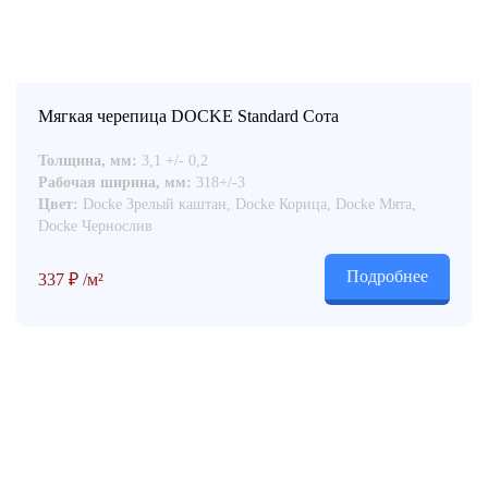
Мягкая черепица DOCKE Standard Сота
Толщина, мм:
3,1 +/- 0,2
Рабочая ширина, мм:
318+/-3
Цвет:
Docke Зрелый каштан, Docke Корица, Docke Мята,
Docke Чернослив
Подробнее
337
₽
/м²