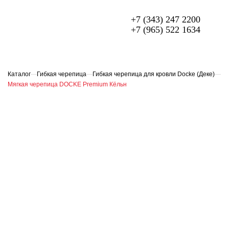
+7 (343) 247 2200
+7 (965) 522 1634
МЕТАЛЛОЧЕРЕПИЦА
ПРОФЛИСТ
Каталог
—
Гибкая черепица
—
Гибкая черепица для кровли Docke (Деке)
—
Мягкая черепица DOCKE Premium Кёльн
ФАСАДЫ
ГИБКАЯ ЧЕРЕПИЦА
ОГРАЖДЕНИЯ ИЗ 3D ПАНЕЛЕЙ
СЭНДВИЧ-ПАНЕЛИ
ЕЩЁ
О компании
Доставка и оплата