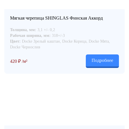
Мягкая черепица SHINGLAS Финская Аккорд
Толщина, мм:
3,1 +/- 0,2
Рабочая ширина, мм:
318+/-3
Цвет:
Docke Зрелый каштан, Docke Корица, Docke Мята,
Docke Чернослив
Подробнее
420
₽
/м²