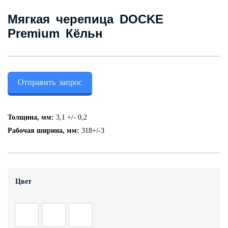
Контакты
Мягкая черепица DOCKE
Premium Кёльн
+7 (343) 247 2200
Заказать обратный звонок
Отправить запрос
Толщина, мм:
3,1 +/- 0,2
Рабочая ширина, мм:
318+/-3
Цвет