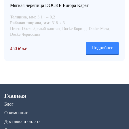
Мягкая черепица DOCKE Europa Карат
Толщина, мм:
3,1 +/- 0,2
Рабочая ширина, мм:
318+/-3
Цвет:
Docke Зрелый каштан, Docke Корица, Docke Мята,
Docke Чернослив
Подробнее
450
₽
/м²
Главная
Блог
О компании
Доставка и оплата