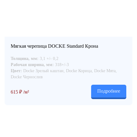
Мягкая черепица DOCKE Standard Крона
Толщина, мм:
3,1 +/- 0,2
Рабочая ширина, мм:
318+/-3
Цвет:
Docke Зрелый каштан, Docke Корица, Docke Мята,
Docke Чернослив
Подробнее
615
₽
/м²