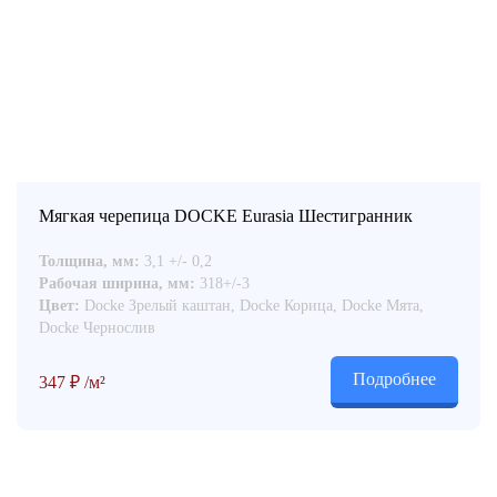
Мягкая черепица DOCKE Eurasia Шестигранник
Толщина, мм:
3,1 +/- 0,2
Рабочая ширина, мм:
318+/-3
Цвет:
Docke Зрелый каштан, Docke Корица, Docke Мята,
Docke Чернослив
Подробнее
347
₽
/м²