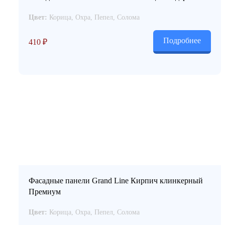
Цвет:
Корица, Охра, Пепел, Солома
Подробнее
410
₽
Фасадные панели Grand Line Кирпич клинкерный
Премиум
Цвет:
Корица, Охра, Пепел, Солома