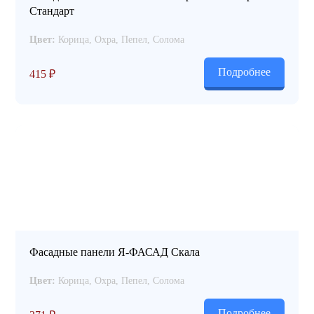
Стандарт
Цвет:
Корица, Охра, Пепел, Солома
Подробнее
415
₽
Фасадные панели Я-ФАСАД Скала
Цвет:
Корица, Охра, Пепел, Солома
Подробнее