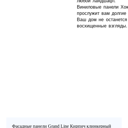
любой ландшафт.
Виниловые панели Хок
ДЫ
ГИБКАЯ ЧЕРЕПИЦА
ОГРАЖДЕНИЯ ИЗ 3D
прослужит вам долгие 
Ваш дом не останется
восхищенные взгляды.
Фасадные панели Grand Line Кирпич клинкерный