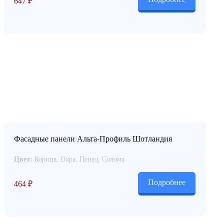
647
₽
Фасадные панели Альта-Профиль Шотландия
Цвет:
Корица, Охра, Пепел, Солома
Подробнее
464
₽