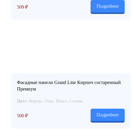
Подробнее
509
₽
Фасадные панели Grand Line Кирпич состаренный
Премиум
Цвет:
Корица, Охра, Пепел, Солома
Подробнее
500
₽