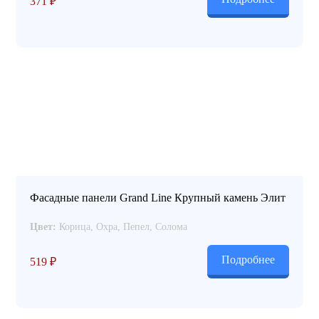
371
₽
Фасадные панели Grand Line Крупный камень Элит
Цвет:
Корица, Охра, Пепел, Солома
Подробнее
519
₽