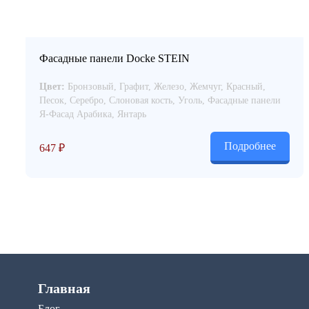
Фасадные панели Docke STEIN
Цвет:
Бронзовый, Графит, Железо, Жемчуг, Красный,
Песок, Серебро, Слоновая кость, Уголь, Фасадные панели
Я-Фасад Арабика, Янтарь
Подробнее
647
₽
Главная
Блог