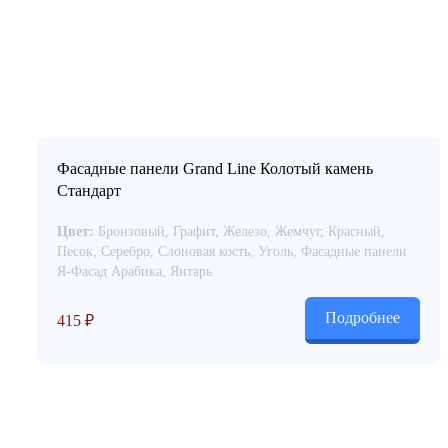
Фасадные панели Grand Line Колотый камень
Стандарт
Цвет:
Бронзовый, Графит, Железо, Жемчуг, Красный,
Песок, Серебро, Слоновая кость, Уголь, Фасадные панели
Я-Фасад Арабика, Янтарь
Подробнее
415
₽