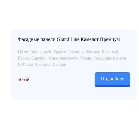
Фасадные панели Grand Line Камелот Премиум
Цвет:
Бронзовый, Графит, Железо, Жемчуг, Красный,
Песок, Серебро, Слоновая кость, Уголь, Фасадные панели
Я-Фасад Арабика, Янтарь
Подробнее
505
₽