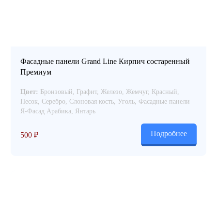
Фасадные панели Grand Line Кирпич состаренный
Премиум
Цвет:
Бронзовый, Графит, Железо, Жемчуг, Красный,
Песок, Серебро, Слоновая кость, Уголь, Фасадные панели
Я-Фасад Арабика, Янтарь
Подробнее
500
₽