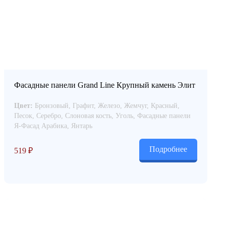
Фасадные панели Grand Line Крупный камень Элит
Цвет:
Бронзовый, Графит, Железо, Жемчуг, Красный,
Песок, Серебро, Слоновая кость, Уголь, Фасадные панели
Я-Фасад Арабика, Янтарь
Подробнее
519
₽