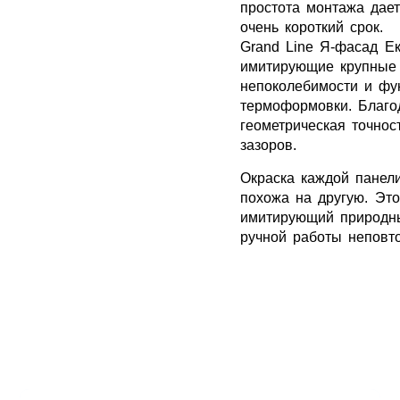
простота монтажа дае
ДЫ
ГИБКАЯ ЧЕРЕПИЦА
ОГРАЖДЕНИЯ ИЗ 3D
очень короткий срок.
Grand Line Я-фасад Е
имитирующие крупные
непоколебимости и фу
термоформовки. Благо
геометрическая точнос
зазоров.
Окраска каждой панел
похожа на другую. Эт
имитирующий природны
ручной работы неповт