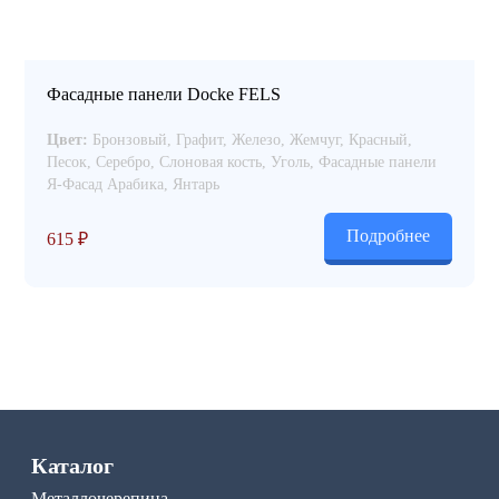
Фасадные панели Docke FELS
Цвет:
Бронзовый, Графит, Железо, Жемчуг, Красный,
Песок, Серебро, Слоновая кость, Уголь, Фасадные панели
Я-Фасад Арабика, Янтарь
Подробнее
615
₽
Каталог
Металлочерепица