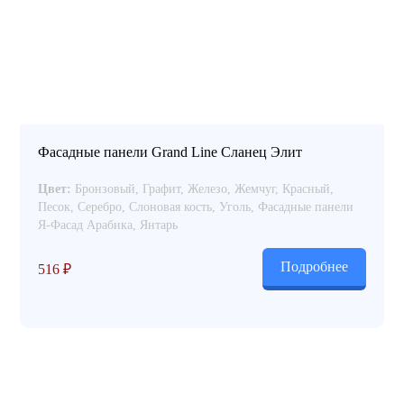
Фасадные панели Grand Line Сланец Элит
Цвет:
Бронзовый, Графит, Железо, Жемчуг, Красный,
Песок, Серебро, Слоновая кость, Уголь, Фасадные панели
Я-Фасад Арабика, Янтарь
Подробнее
516
₽