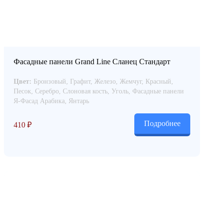
Фасадные панели Grand Line Сланец Стандарт
Цвет:
Бронзовый, Графит, Железо, Жемчуг, Красный,
Песок, Серебро, Слоновая кость, Уголь, Фасадные панели
Я-Фасад Арабика, Янтарь
Подробнее
410
₽