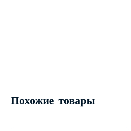
МЕТАЛЛОЧЕРЕПИЦА
ПРОФЛИСТ
ФАСА
О компании
Доставка и оплата
Контакты
+7 (343) 247 2200
Заказать обратный звонок
Похожие товары