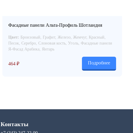
Фасадные панели Альта-Профиль Шотландия
Цвет:
Бронзовый, Графит, Железо, Жемчуг, Красный,
Песок, Серебро, Слоновая кость, Уголь, Фасадные панели
Я-Фасад Арабика, Янтарь
Подробнее
464
₽
Контакты
+7 (343) 247-22-00