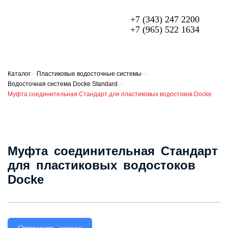
+7 (343) 247 2200
+7 (965) 522 1634
МЕТАЛЛОЧЕРЕПИЦА
ПРОФЛИСТ
Каталог
—
Пластиковые водосточные системы
—
Водосточная система Docke Standard
—
ФАСАДЫ
Муфта соединительная Стандарт для пластиковых водостоков Docke
ГИБКАЯ ЧЕРЕПИЦА
ОГРАЖДЕНИЯ ИЗ 3D ПАНЕЛЕЙ
Муфта соединительная Стандарт
СЭНДВИЧ-ПАНЕЛИ
для пластиковых водостоков
Docke
ЕЩЁ
О компании
Доставка и оплата