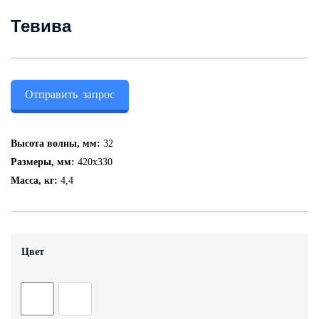
Контакты
Тевива
+7 (343) 247 2200
Отправить запрос
Заказать обратный звонок
Высота волны, мм:
32
Размеры, мм:
420x330
Масса, кг:
4,4
Цвет