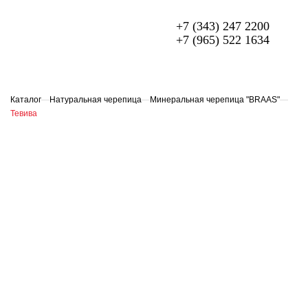
+7 (343) 247 2200
+7 (965) 522 1634
МЕТАЛЛОЧЕРЕПИЦА
ПРОФЛИСТ
Каталог
—
Натуральная черепица
—
Минеральная черепица "BRAAS"
—
Тевива
ФАСАДЫ
ГИБКАЯ ЧЕРЕПИЦА
ОГРАЖДЕНИЯ ИЗ 3D ПАНЕЛЕЙ
СЭНДВИЧ-ПАНЕЛИ
ЕЩЁ
О компании
Доставка и оплата