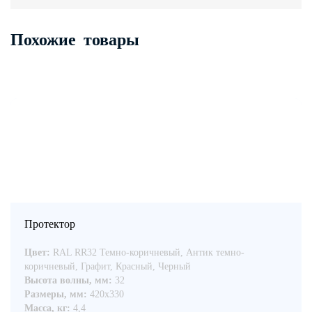
Похожие товары
Протектор
Цвет:
RAL RR32 Темно-коричневый, Антик темно-
коричневый, Графит, Красный, Черный
Высота волны, мм:
32
Размеры, мм:
420x330
Масса, кг:
4,4