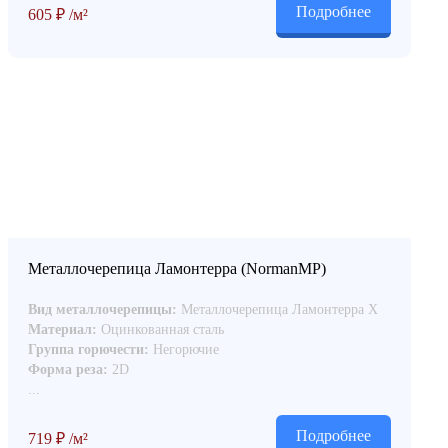
Подробнее
605
₽
/м²
Металлочерепица Ламонтерра (NormanMP)
Вид металлочерепицы:
Металлочерепица Ламонтерра Х
Материал:
Оцинкованная сталь
Группа горючести:
Негорючие
Форма реза:
2D
...
Подробнее
719
₽
/м²