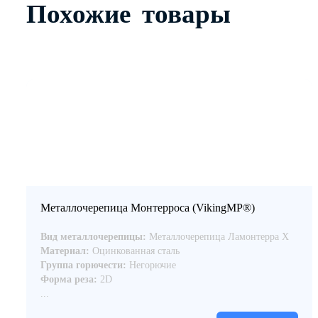
Похожие товары
Металлочерепица Монтерроса (VikingMP®)
Вид металлочерепицы:
Металлочерепица Ламонтерра Х
Материал:
Оцинкованная сталь
Группа горючести:
Негорючие
Форма реза:
2D
...