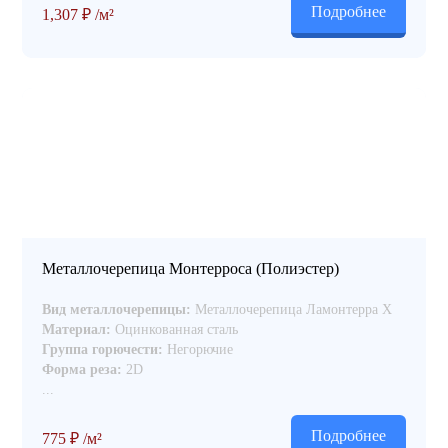
Подробнее
1,307
₽
/м²
Металлочерепица Монтерроса (Полиэстер)
Вид металлочерепицы:
Металлочерепица Ламонтерра Х
Материал:
Оцинкованная сталь
Группа горючести:
Негорючие
Форма реза:
2D
...
Подробнее
775
₽
/м²