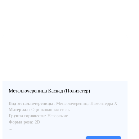
Металлочерепица Каскад (Полиэстер)
Вид металлочерепицы:
Металлочерепица Ламонтерра Х
Материал:
Оцинкованная сталь
Группа горючести:
Негорючие
Форма реза:
2D
...