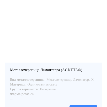
Металлочерепица Ламонтерра (AGNETA®)
Вид металлочерепицы:
Металлочерепица Ламонтерра Х
Материал:
Оцинкованная сталь
Группа горючести:
Негорючие
Форма реза:
2D
...