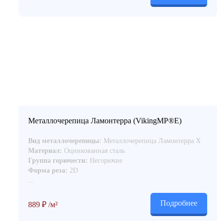
Металлочерепица Ламонтерра (VikingMP®Е)
Вид металлочерепицы:
Металлочерепица Ламонтерра Х
Материал:
Оцинкованная сталь
Группа горючести:
Негорючие
Форма реза:
2D
...
Подробнее
889
₽
/м²