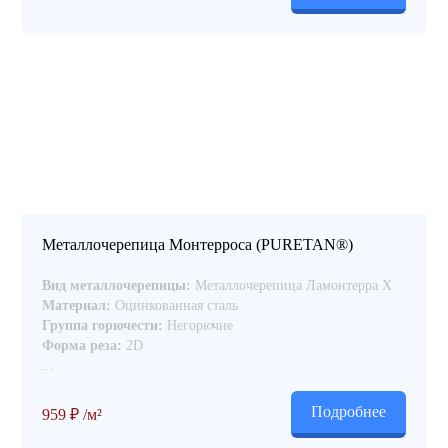
Металлочерепица Монтерроса (PURETAN®)
Вид металлочерепицы:
Металлочерепица Ламонтерра Х
Материал:
Оцинкованная сталь
Группа горючести:
Негорючие
Форма реза:
2D
...
Подробнее
959
₽
/м²