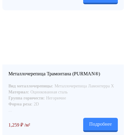
Металлочерепица Трамонтана (PURMAN®)
Вид металлочерепицы:
Металлочерепица Ламонтерра Х
Материал:
Оцинкованная сталь
Группа горючести:
Негорючие
Форма реза:
2D
...
Подробнее
1,259
₽
/м²