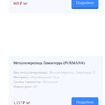
Подробнее
869
₽
/м²
Металлочерепица Ламонтерра (PURMAN®)
Вид металлочерепицы:
Металлочерепица Ламонтерра Х
Материал:
Оцинкованная сталь
Группа горючести:
Негорючие
Форма реза:
2D
...
Подробнее
1,157
₽
/м²