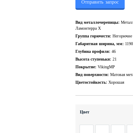
Отправить запрос
Вид металлочерепицы:
Метал
Ламонтерра Х
Группа горючести:
Негорючие
Габаритная ширина, мм:
1190
Глубина профиля:
46
Высота ступеньки:
21
Покрытие:
VikingMP
Вид поверхности:
Матовая мет
Цветостойкость:
Хорошая
Цвет