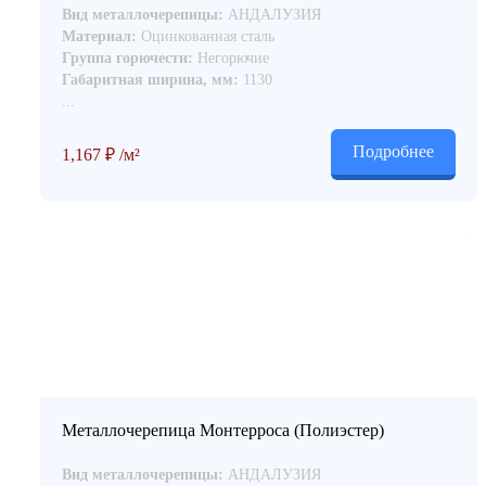
Вид металлочерепицы:
АНДАЛУЗИЯ
Материал:
Оцинкованная сталь
Группа горючести:
Негорючие
Габаритная ширина, мм:
1130
...
Подробнее
1,167
₽
/м²
Металлочерепица Монтерроса (Полиэстер)
Вид металлочерепицы:
АНДАЛУЗИЯ