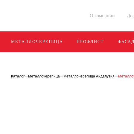
О компании
Дос
МЕТАЛЛОЧЕРЕПИЦА
ПРОФЛИСТ
ФАСА
Каталог
—
Металлочерепица
—
Металлочерепица Андалузия
—
Металлоч