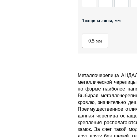
ДЫ
ГИБКАЯ ЧЕРЕПИЦА
ОГРАЖДЕНИЯ ИЗ 3D
Толщина листа, мм
0.5 мм
Металлочерепица АНДАЛ
металлической черепицы
по форме наиболее напо
Выбирая металлочерепиц
кровлю, значительно деш
Преимущественное отлич
данная черепица оснащ
крепления располагаются
замок. За счет такой м
друг другу без щелей, г