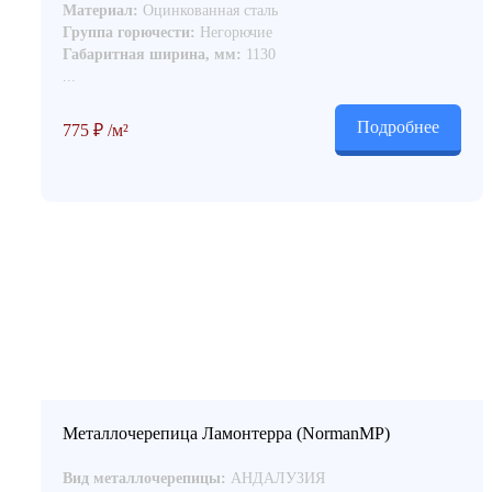
Материал:
Оцинкованная сталь
Группа горючести:
Негорючие
Габаритная ширина, мм:
1130
...
Подробнее
775
₽
/м²
Металлочерепица Ламонтерра (NormanMP)
Вид металлочерепицы:
АНДАЛУЗИЯ