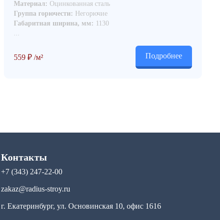
Материал:
Оцинкованная сталь
Группа горючести:
Негорючие
Габаритная ширина, мм:
1130
...
Подробнее
559
₽
/м²
Контакты
+7 (343) 247-22-00
zakaz@radius-stroy.ru
г. Екатеринбург, ул. Основинская 10, офис 1616