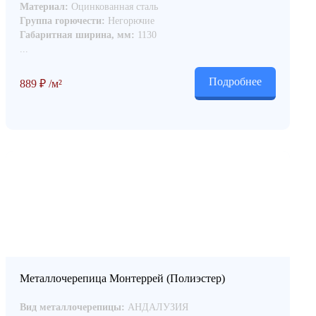
Материал:
Оцинкованная сталь
Группа горючести:
Негорючие
Габаритная ширина, мм:
1130
...
Подробнее
889
₽
/м²
Металлочерепица Монтеррей (Полиэстер)
Вид металлочерепицы:
АНДАЛУЗИЯ