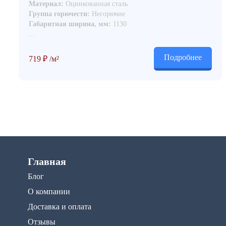
Материал:
Оцинкованная сталь
Группа горючести:
Негорючие
Габаритная ширина, мм:
1130
...
Подробнее
719
₽
/м²
Главная
Блог
О компании
Доставка и оплата
Отзывы