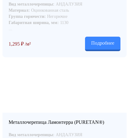
Вид металлочерепицы:
АНДАЛУЗИЯ
Материал:
Оцинкованная сталь
Группа горючести:
Негорючие
Габаритная ширина, мм:
1130
...
Подробнее
1,295
₽
/м²
Металлочерепица Ламонтерра (PURETAN®)
Вид металлочерепицы:
АНДАЛУЗИЯ