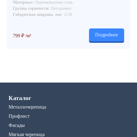
Материал:
Оцинкованная сталь
Группа горючести:
Негорючие
Габаритная ширина, мм:
1130
...
Подробнее
799
₽
/м²
Каталог
Металлочерепица
Профлист
Фасады
Мягкая черепица