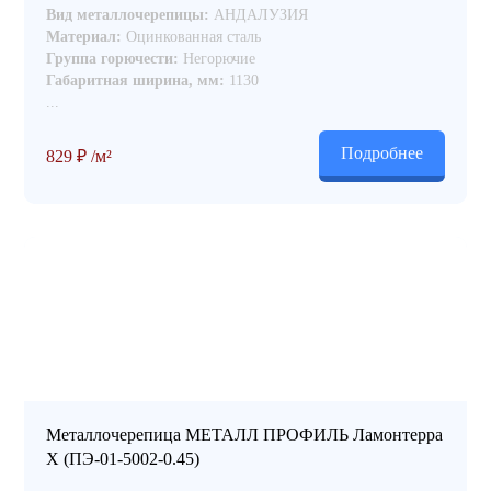
Вид металлочерепицы:
АНДАЛУЗИЯ
Материал:
Оцинкованная сталь
Группа горючести:
Негорючие
Габаритная ширина, мм:
1130
...
Подробнее
829
₽
/м²
Металлочерепица МЕТАЛЛ ПРОФИЛЬ Ламонтерра
X (ПЭ-01-5002-0.45)