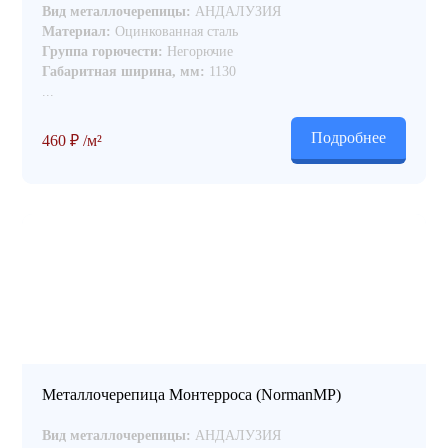
Вид металлочерепицы:
АНДАЛУЗИЯ
Материал:
Оцинкованная сталь
Группа горючести:
Негорючие
Габаритная ширина, мм:
1130
...
Подробнее
460
₽
/м²
Металлочерепица Монтерроса (NormanMP)
Вид металлочерепицы:
АНДАЛУЗИЯ