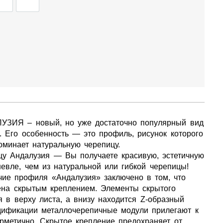
 ПАНЕЛЕЙ
СЭНДВИЧ-ПАНЕЛИ
ЕЩЁ
УЗИЯ – новый, но уже достаточно популярный вид
. Его особенность — это профиль, рисунок которого
минает натуральную черепицу.
у Андалузия — Вы получаете красивую, эстетичную
евле, чем из натуральной или гибкой черепицы!
ие профиля «Андалузия» заключено в том, что
ена скрытым креплением. Элементы скрытого
 в верху листа, а внизу находится Z-образный
одификации металлочерепичные модули прилегают к
ерметично. Скрытое крепление предохраняет от