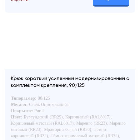
Крюк короткий усиленный модернизированный с
комплектом крепления, 90/125
Типоразмер:
90/125
Металл:
Сталь Оцинкованная
Покрытие:
Pural
Цвет:
Бургундский (RR29), Коричневый (RAL8017),
Коричневый матовый (RAL8017), Маренго (RR23), Маренго
матовый (RR23), Мраморно-белый (RR20), Тёмно-
коричневый (RR32), Тёмно-коричневый матовый (RR32),