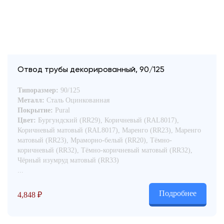
Отвод трубы декорированный, 90/125
Типоразмер:
90/125
Металл:
Сталь Оцинкованная
Покрытие:
Pural
Цвет:
Бургундский (RR29), Коричневый (RAL8017),
Коричневый матовый (RAL8017), Маренго (RR23), Маренго
матовый (RR23), Мраморно-белый (RR20), Тёмно-
коричневый (RR32), Тёмно-коричневый матовый (RR32),
Чёрный изумруд матовый (RR33)
...
Подробнее
4,848
₽