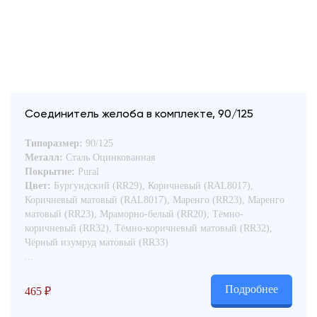
Соединитель желоба в комплекте, 90/125
Типоразмер:
90/125
Металл:
Сталь Оцинкованная
Покрытие:
Pural
Цвет:
Бургундский (RR29), Коричневый (RAL8017),
Коричневый матовый (RAL8017), Маренго (RR23), Маренго
матовый (RR23), Мраморно-белый (RR20), Тёмно-
коричневый (RR32), Тёмно-коричневый матовый (RR32),
Чёрный изумруд матовый (RR33)
...
Подробнее
465
₽