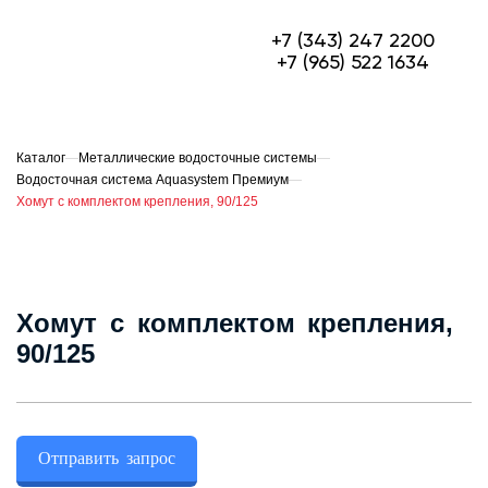
+7 (343) 247 2200
+7 (965) 522 1634
МЕТАЛЛОЧЕРЕПИЦА
ПРОФЛИСТ
Каталог
—
Металлические водосточные системы
—
Водосточная система Aquasystem Премиум
—
ФАСАДЫ
Хомут с комплектом крепления, 90/125
ГИБКАЯ ЧЕРЕПИЦА
ОГРАЖДЕНИЯ ИЗ 3D ПАНЕЛЕЙ
Хомут с комплектом крепления,
СЭНДВИЧ-ПАНЕЛИ
90/125
ЕЩЁ
О компании
Отправить запрос
Доставка и оплата