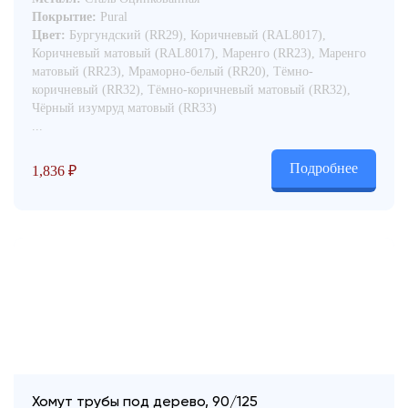
Покрытие:
Pural
Цвет:
Бургундский (RR29), Коричневый (RAL8017),
Коричневый матовый (RAL8017), Маренго (RR23), Маренго
матовый (RR23), Мраморно-белый (RR20), Тёмно-
коричневый (RR32), Тёмно-коричневый матовый (RR32),
Чёрный изумруд матовый (RR33)
...
Подробнее
1,836
₽
Хомут трубы под дерево, 90/125