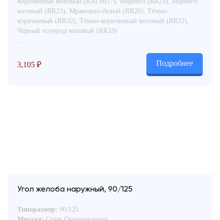
Коричневый матовый (RAL8017), Маренго (RR23), Маренго
матовый (RR23), Мраморно-белый (RR20), Тёмно-
коричневый (RR32), Тёмно-коричневый матовый (RR32),
Чёрный изумруд матовый (RR33)
...
Подробнее
3,105
₽
Угол желоба наружный, 90/125
Типоразмер:
90/125
Металл:
Сталь Оцинкованная