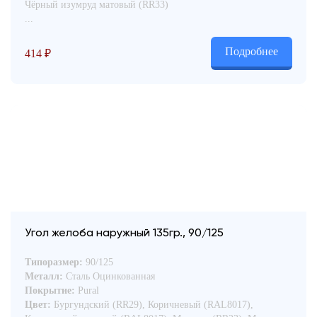
Чёрный изумруд матовый (RR33)
...
Подробнее
414
₽
Угол желоба наружный 135гр., 90/125
Типоразмер:
90/125
Металл:
Сталь Оцинкованная
Покрытие:
Pural
Цвет:
Бургундский (RR29), Коричневый (RAL8017),