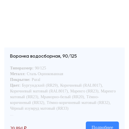
Воронка водосборная, 90/125
Типоразмер:
90/125
Металл:
Сталь Оцинкованная
Покрытие:
Pural
Цвет:
Бургундский (RR29), Коричневый (RAL8017),
Коричневый матовый (RAL8017), Маренго (RR23), Маренго
матовый (RR23), Мраморно-белый (RR20), Тёмно-
коричневый (RR32), Тёмно-коричневый матовый (RR32),
Чёрный изумруд матовый (RR33)
...
Подробнее
20,894
₽