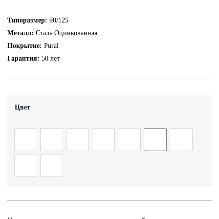
Контакты
Типоразмер:
90/125
Металл:
Сталь Оцинкованная
Покрытие:
Pural
+7 (343) 247 2200
Гарантия:
50 лет
Заказать обратный звонок
Цвет