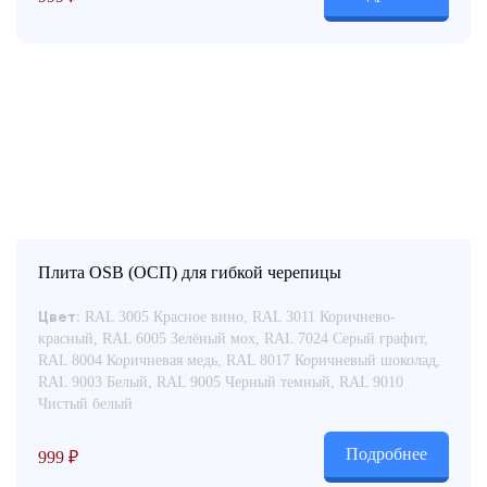
Плита OSB (ОСП) для гибкой черепицы
RAL 3005 Красное вино, RAL 3011 Коричнево-
Цвет:
красный, RAL 6005 Зелёный мох, RAL 7024 Серый графит,
RAL 8004 Коричневая медь, RAL 8017 Коричневый шоколад,
RAL 9003 Белый, RAL 9005 Черный темный, RAL 9010
Чистый белый
Подробнее
999
₽