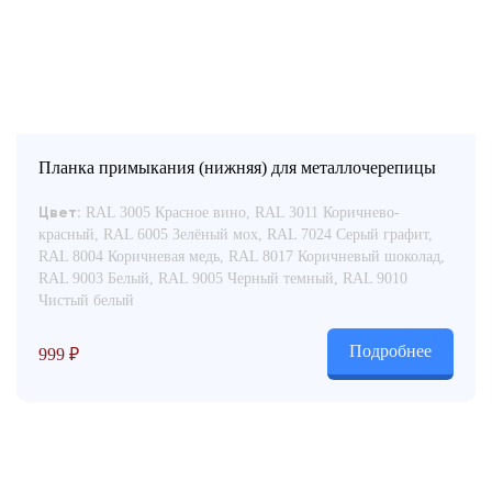
Планка примыкания (нижняя) для металлочерепицы
RAL 3005 Красное вино, RAL 3011 Коричнево-
Цвет:
красный, RAL 6005 Зелёный мох, RAL 7024 Серый графит,
RAL 8004 Коричневая медь, RAL 8017 Коричневый шоколад,
RAL 9003 Белый, RAL 9005 Черный темный, RAL 9010
Чистый белый
Подробнее
999
₽