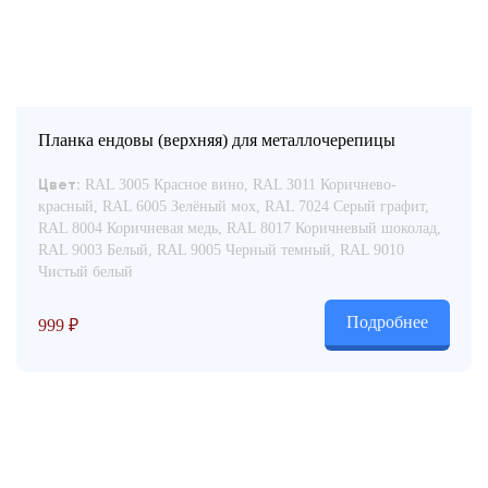
Планка ендовы (верхняя) для металлочерепицы
RAL 3005 Красное вино, RAL 3011 Коричнево-
Цвет:
красный, RAL 6005 Зелёный мох, RAL 7024 Серый графит,
RAL 8004 Коричневая медь, RAL 8017 Коричневый шоколад,
RAL 9003 Белый, RAL 9005 Черный темный, RAL 9010
Чистый белый
Подробнее
999
₽