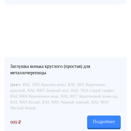
Заглушка конька круглого (простая) для
металлочерепицы
RAL 3005 Красное вино, RAL 3011 Коричнево-
Цвет:
красный, RAL 6005 Зелёный мох, RAL 7024 Серый графит,
RAL 8004 Коричневая медь, RAL 8017 Коричневый шоколад,
RAL 9003 Белый, RAL 9005 Черный темный, RAL 9010
Чистый белый
Подробнее
999
₽