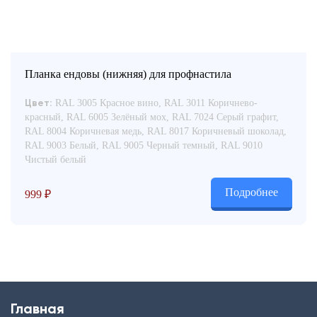
Планка ендовы (нижняя) для профнастила
RAL 3005 Красное вино, RAL 3011 Коричнево-
Цвет:
красный, RAL 6005 Зелёный мох, RAL 7024 Серый графит,
RAL 8004 Коричневая медь, RAL 8017 Коричневый шоколад,
RAL 9003 Белый, RAL 9005 Черный темный, RAL 9010
Чистый белый
Подробнее
999
₽
Главная