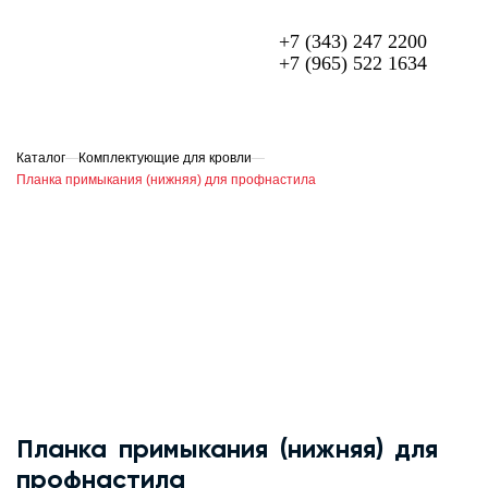
+7 (343) 247 2200
+7 (965) 522 1634
МЕТАЛЛОЧЕРЕПИЦА
ПРОФЛИСТ
Каталог
—
Комплектующие для кровли
—
Планка примыкания (нижняя) для профнастила
ФАСАДЫ
ГИБКАЯ ЧЕРЕПИЦА
ОГРАЖДЕНИЯ ИЗ 3D ПАНЕЛЕЙ
СЭНДВИЧ-ПАНЕЛИ
ЕЩЁ
О компании
Планка примыкания (нижняя) для
Доставка и оплата
профнастила