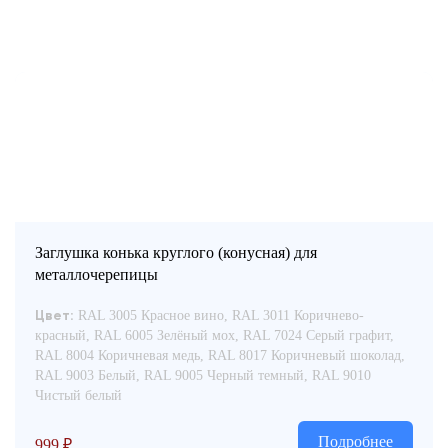
Заглушка конька круглого (конусная) для
металлочерепицы
RAL 3005 Красное вино, RAL 3011 Коричнево-
Цвет:
красный, RAL 6005 Зелёный мох, RAL 7024 Серый графит,
RAL 8004 Коричневая медь, RAL 8017 Коричневый шоколад,
RAL 9003 Белый, RAL 9005 Черный темный, RAL 9010
Чистый белый
Подробнее
999
₽