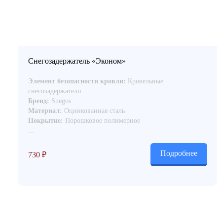
Снегозадержатель «Эконом»
Элемент безопасности кровли:
Кровельные
снегозадержатели
Бренд:
Snegos
Материал:
Оцинкованная сталь
Покрытие:
Порошковое полимерное
...
Подробнее
730
₽