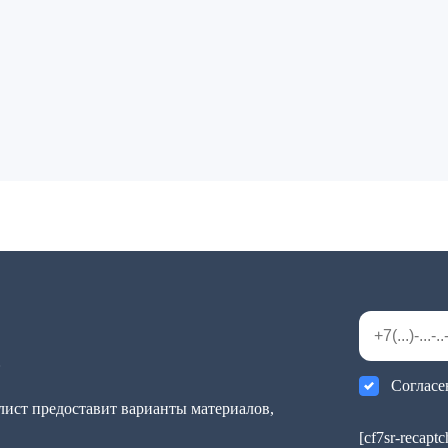
!
Согласе
ист предоставит варианты материалов,
[cf7sr-recapt