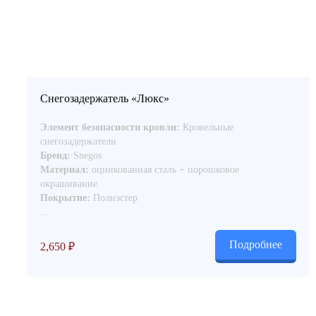
МЕТАЛЛОЧЕРЕПИЦА
ПРОФЛИСТ
ФАСА
О компании
Доставка и оплата
Снегозадержатель «Люкс»
Контакты
Элемент безопасности кровли:
Кровельные
снегозадержатели
Бренд:
Snegos
+7 (343) 247 2200
Материал:
оцинкованная сталь + порошковое
окрашивание
Заказать обратный звонок
Покрытие:
Полиэстер
...
Подробнее
2,650
₽