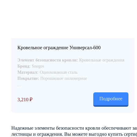
Кровельное ограждение Универсал-600
Элемент безопасности кровли:
Кровельные ограждения
Бренд:
Snegos
Материал:
Оцинкованная сталь
Покрытие:
Порошковое полимерное
...
Подробнее
3,210
₽
Надежные элементы безопасности кровли обеспечивают защи
лестницы и ограждения. Вы можете выгодно купить серти