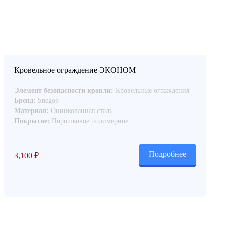
 ПАНЕЛЕЙ
СЭНДВИЧ-ПАНЕЛИ
ЕЩЁ
Кровельное ограждение ЭКОНОМ
Элемент безопасности кровли:
Кровельные ограждения
Бренд:
Snegos
Материал:
Оцинкованная сталь
Покрытие:
Порошковое полимерное
...
Подробнее
3,100
₽