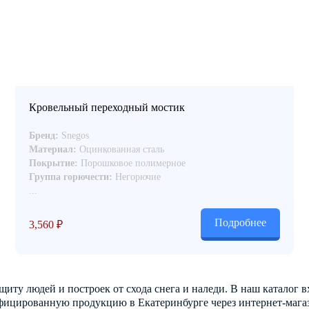
Кровельный переходный мостик
Бренд:
Snegos
Материал:
Оцинкованная сталь
Покрытие:
Порошковое полимерное
Группа горючести:
Негорючие
...
Подробнее
3,560
₽
ту людей и построек от схода снега и наледи. В наш каталог в
фицированную продукцию в Екатеринбурге через интернет-мага