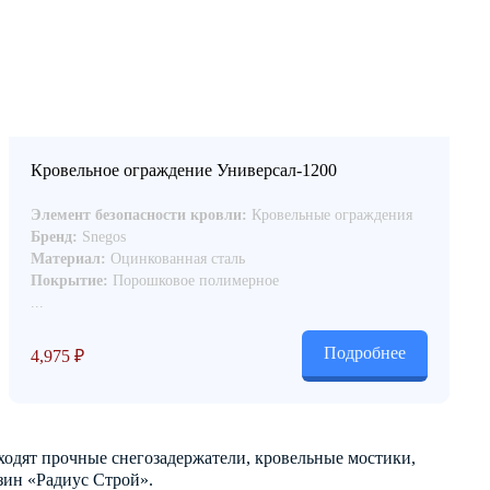
Кровельное ограждение Универсал-1200
Элемент безопасности кровли:
Кровельные ограждения
Бренд:
Snegos
Материал:
Оцинкованная сталь
Покрытие:
Порошковое полимерное
...
Подробнее
4,975
₽
ходят прочные снегозадержатели, кровельные мостики,
зин «Радиус Строй».