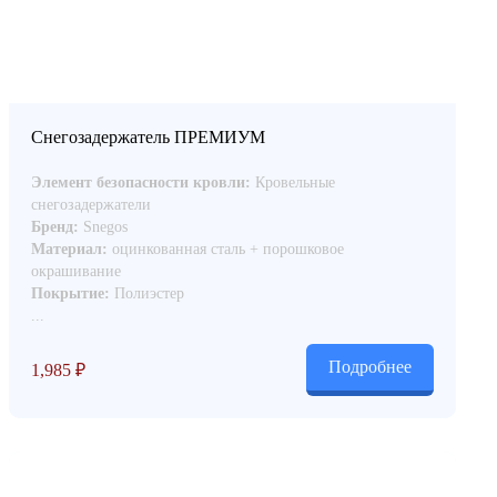
Снегозадержатель ПРЕМИУМ
Элемент безопасности кровли:
Кровельные
снегозадержатели
Бренд:
Snegos
Материал:
оцинкованная сталь + порошковое
окрашивание
Покрытие:
Полиэстер
...
Подробнее
1,985
₽