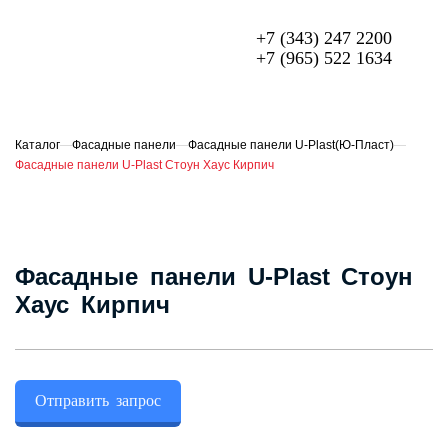
+7 (343) 247 2200
+7 (965) 522 1634
МЕТАЛЛОЧЕРЕПИЦА
ПРОФЛИСТ
Каталог
—
Фасадные панели
—
Фасадные панели U-Plast(Ю-Пласт)
—
Фасадные панели U-Plast Стоун Хаус Кирпич
ФАСАДЫ
ГИБКАЯ ЧЕРЕПИЦА
ОГРАЖДЕНИЯ ИЗ 3D ПАНЕЛЕЙ
Фасадные панели U-Plast Стоун
Хаус Кирпич
СЭНДВИЧ-ПАНЕЛИ
ЕЩЁ
О компании
Отправить запрос
Доставка и оплата