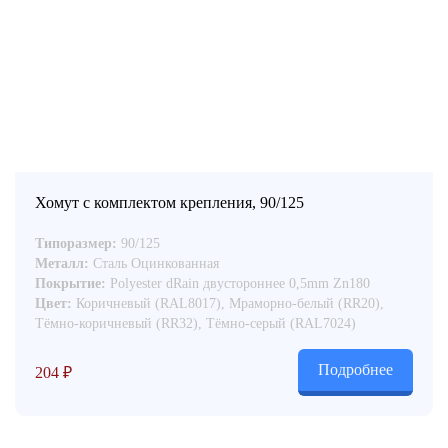
Хомут с комплектом крепления, 90/125
Типоразмер:
90/125
Металл:
Сталь Оцинкованная
Покрытие:
Polyester dRain двустороннее 0,5mm Zn180
Цвет:
Коричневый (RAL8017), Мраморно-белый (RR20),
Тёмно-коричневый (RR32), Тёмно-серый (RAL7024)
Подробнее
204
₽