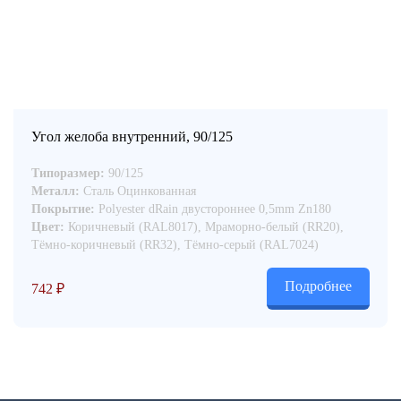
Угол желоба внутренний, 90/125
Типоразмер:
90/125
Металл:
Сталь Оцинкованная
Покрытие:
Polyester dRain двустороннее 0,5mm Zn180
Цвет:
Коричневый (RAL8017), Мраморно-белый (RR20),
Тёмно-коричневый (RR32), Тёмно-серый (RAL7024)
Подробнее
742
₽