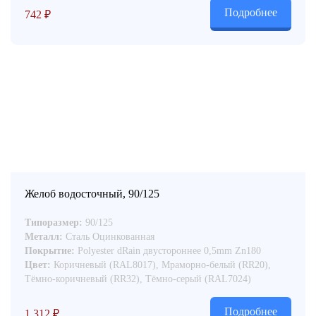
Подробнее
742
₽
Желоб водосточный, 90/125
Типоразмер:
90/125
Металл:
Сталь Оцинкованная
Покрытие:
Polyester dRain двустороннее 0,5mm Zn180
Цвет:
Коричневый (RAL8017), Мраморно-белый (RR20),
Тёмно-коричневый (RR32), Тёмно-серый (RAL7024)
Подробнее
1,312
₽