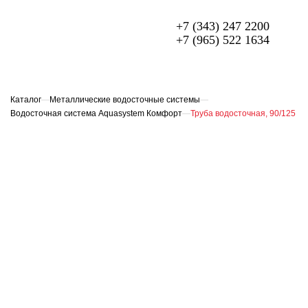
+7 (343) 247 2200
+7 (965) 522 1634
МЕТАЛЛОЧЕРЕПИЦА
ПРОФЛИСТ
Каталог
—
Металлические водосточные системы
—
Водосточная система Aquasystem Комфорт
—
Труба водосточная, 90/125
ФАСАДЫ
ГИБКАЯ ЧЕРЕПИЦА
ОГРАЖДЕНИЯ ИЗ 3D ПАНЕЛЕЙ
СЭНДВИЧ-ПАНЕЛИ
ЕЩЁ
О компании
Доставка и оплата