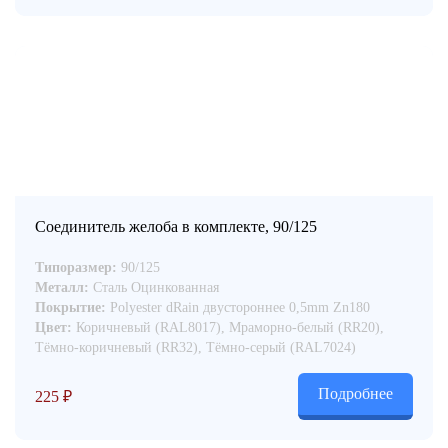
Соединитель желоба в комплекте, 90/125
Типоразмер:
90/125
Металл:
Сталь Оцинкованная
Покрытие:
Polyester dRain двустороннее 0,5mm Zn180
Цвет:
Коричневый (RAL8017), Мраморно-белый (RR20),
Тёмно-коричневый (RR32), Тёмно-серый (RAL7024)
Подробнее
225
₽