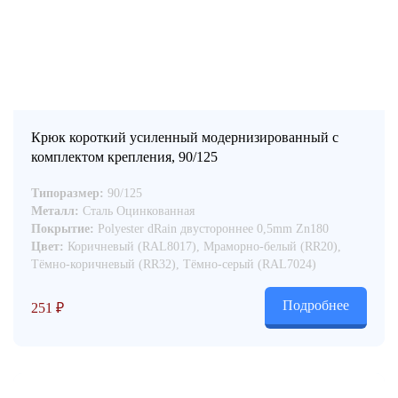
Крюк короткий усиленный модернизированный с
комплектом крепления, 90/125
Типоразмер:
90/125
Металл:
Сталь Оцинкованная
Покрытие:
Polyester dRain двустороннее 0,5mm Zn180
Цвет:
Коричневый (RAL8017), Мраморно-белый (RR20),
Тёмно-коричневый (RR32), Тёмно-серый (RAL7024)
Подробнее
251
₽