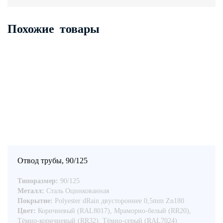
Похожие товары
Отвод трубы, 90/125
Типоразмер:
90/125
Металл:
Сталь Оцинкованная
Покрытие:
Polyester dRain двустороннее 0,5mm Zn180
Цвет:
Коричневый (RAL8017), Мраморно-белый (RR20),
Тёмно-коричневый (RR32), Тёмно-серый (RAL7024)