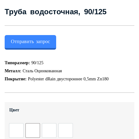
Контакты
Труба водосточная, 90/125
+7 (343) 247 2200
Отправить запрос
Заказать обратный звонок
Типоразмер:
90/125
Металл:
Сталь Оцинкованная
Покрытие:
Polyester dRain двустороннее 0,5mm Zn180
Цвет